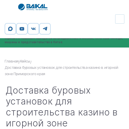
Группа компаний «Байкал» - официальный таможенный брокер,
профессиональный участник ВЭД. ООО «ИНСТАЙЛ», входящее в ГК
«Байкал», внесено в реестр таможенных представителей (номер в реестре
2066).
Офисы ГК «Байкал» находятся во Владивостоке и Москве, есть свои склады,
машины и представительство в Китае.
Главная
Кейсы
/
/
Доставка буровых установок для строительства казино в игорной
зоне Приморского края
Доставка буровых
установок для
строительства казино в
игорной зоне