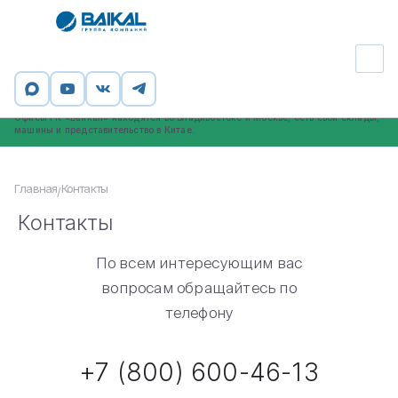
Группа компаний «Байкал» - официальный таможенный брокер,
профессиональный участник ВЭД. ООО «ИНСТАЙЛ», входящее в ГК
«Байкал», внесено в реестр таможенных представителей (номер в реестре
2066).
Офисы ГК «Байкал» находятся во Владивостоке и Москве, есть свои склады,
машины и представительство в Китае.
Главная
Контакты
/
Контакты
По всем интересующим вас
вопросам обращайтесь по
телефону
+7 (800) 600-46-13