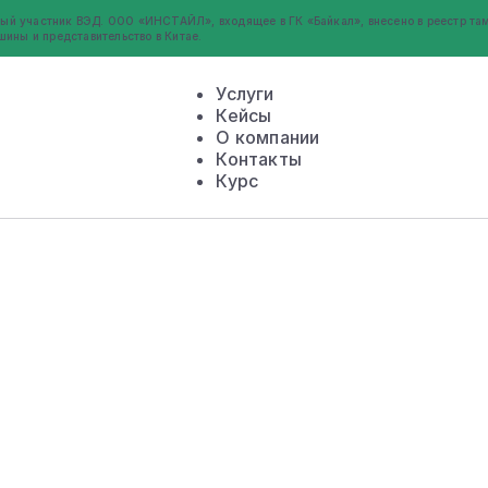
ый участник ВЭД. ООО «ИНСТАЙЛ», входящее в ГК «Байкал», внесено в реестр там
шины и представительство в Китае.
Услуги
Кейсы
О компании
Контакты
Курс