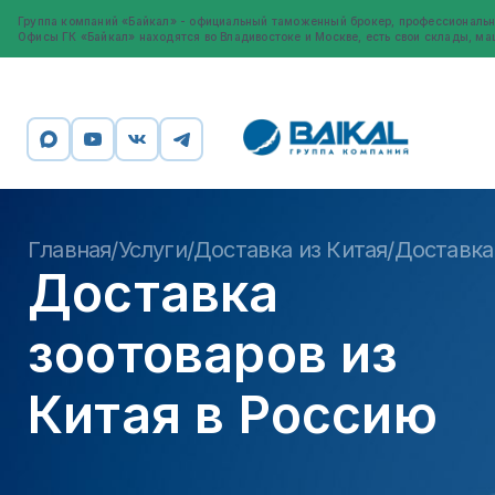
Группа компаний «Байкал» - официальный таможенный брокер, профессиональн
Офисы ГК «Байкал» находятся во Владивостоке и Москве, есть свои склады, ма
Главная
Услуги
Доставка из Китая
Доставка
/
/
/
Доставка
зоотоваров из
Китая в Россию