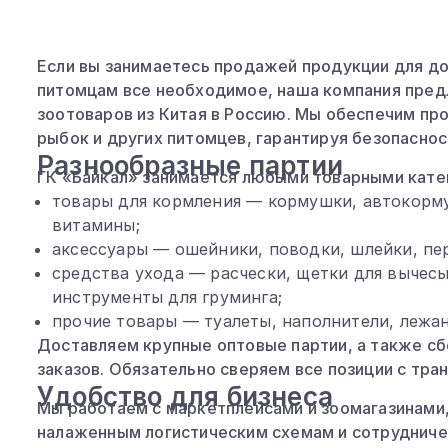
Если вы занимаетесь продажей продукции для д
питомцам все необходимое, наша компания пред
зоотоваров из Китая в Россию. Мы обеспечим про
рыбок и других питомцев, гарантируя безопаснос
Разнообразные партии
ГК «Байкал» занимается любыми товарными кате
товары для кормления — кормушки, автокорму
витамины;
аксессуары — ошейники, поводки, шлейки, пер
средства ухода — расчески, щетки для вычесы
инструменты для груминга;
прочие товары — туалеты, наполнители, лежа
Доставляем крупные оптовые партии, а также сб
заказов. Обязательно сверяем все позиции с тра
Удобство для бизнеса
Мы работаем с маркетплейсами и зоомагазинами
налаженным логистическим схемам и сотрудниче