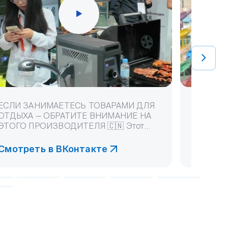
ЕСЛИ ЗАНИМАЕТЕСЬ ТОВАРАМИ ДЛЯ
😎ГАМАК
ОТДЫХА — ОБРАТИТЕ ВНИМАНИЕ НА
НАЙДЁТСЯ
ЭТОГО ПРОИЗВОДИТЕЛЯ 🇨🇳 Этот
производ
производите...
на л...
Смотреть в ВКонтакте
Смотре