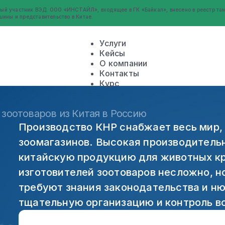
ый участник ВЭД. ООО «ИНСТАЙЛ», входящее в ГК «Байкал», внесено в реестр там
шины и представительство в Китае.
Услуги
Кейсы
О компании
Контакты
Курс
 зоотоваров из Китая в Россию
Производство КНР снабжает весь мир, 
зоомагазинов. Высокая производитель
китайскую продукцию для животных кр
изготовителей зоотоваров несложно, 
требуют знания законодательства и ню
тщательную организацию и контроль в