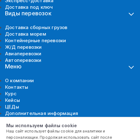
Экспресс-доставка
Доставка под ключ
Виды перевозок
Доставка сборных грузов
Доставка морем
Контейнерные перевозки
Ж/Д перевозки
Авиаперевозки
Автоперевозки
Меню
О компании
Контакты
Курс
Кейсы
ЦЕДы
Дополнительная информация
Презентация о компании
Мы используем файлы cookie
Скачать на русском
Наш сайт использует файлы cookie для аналитики и
Политика конфиденциальности
Скачать на английском
персонализации. Продолжая использовать сайт после
Скачать на китайском
Подпишитесь на наc