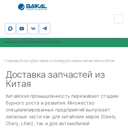
Группа компаний «Байкал» - официальный таможенный брокер,
профессиональный участник ВЭД. ООО «ИНСТАЙЛ», входящее в ГК
«Байкал», внесено в реестр таможенных представителей (номер в реестре
2066).
Офисы ГК «Байкал» находятся во Владивостоке и Москве, есть свои склады,
машины и представительство в Китае.
Главная
Услуги
Доставка из Китая
Доставка запчастей из Китая
/
/
/
Доставка запчастей из
Китая
Китайская промышленность переживает стадию
бурного роста и развития. Множество
специализированных предприятий выпускает
запасные части как для китайских марок (Geely,
Chery, Lifan), так и для автомобилей