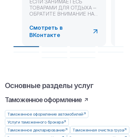
ЕСЛИ ЗАНИМАЕТЕСЬ
😎ГАМА
ТОВАРАМИ ДЛЯ ОТДЫХА —
ТОЧНО
ОБРАТИТЕ ВНИМАНИЕ НА
ПОКУПАТЕ
ЭТОГО ПРОИЗВОДИТЕЛЯ
произво
🇨🇳 Этот производите...
ассорти
Смотреть в
Смотр
ВКонтакте
ВКонт
Основные
разделы услуг
Таможенное оформление
Таможенное оформление автомобилей
Услуги таможенного брокера
Таможенное декларирование
Таможенная очистка груза