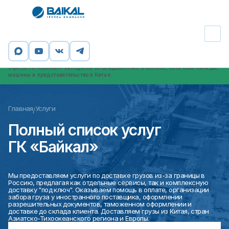
Группа компаний «Байкал» - официальный таможенный брокер,
профессиональный участник ВЭД. ООО «ИНСТАЙЛ», входящее в ГК
«Байкал», внесено в реестр таможенных представителей (номер в реестре
2066).
Офисы ГК «Байкал» находятся во Владивостоке и Москве, есть свои склады,
машины и представительство в Китае.
Главная
Услуги
/
Полный список услуг
ГК «Байкал»
Мы предоставляем услуги по доставке грузов из-за границы в
Россию, предлагая как отдельные сервисы, так и комплексную
доставку "под ключ". Оказываем помощь в оплате, организации
забора груза у иностранного поставщика, оформлении
разрешительных документов, таможенном оформлении и
доставке до склада клиента. Доставляем грузы из Китая, стран
Азиатско-Тихоокеанского региона и Европы.