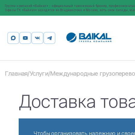
Группа компаний «Байкал» - официальный таможенный брокер, профессиональн
Офисы ГК «Байкал» находятся во Владивостоке и Москве, есть свои склады, ма
Главная
Услуги
Международные грузоперево
/
/
Доставка тов
Чтобы организовать надежную и свое