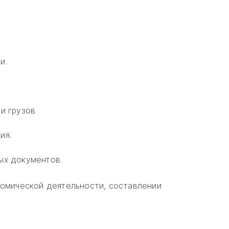
и.
и грузов
ия.
ых документов.
номической деятельности, составлении