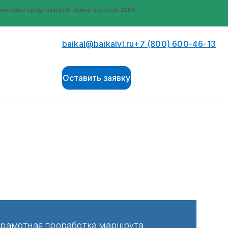
оженных представителей (номер в реестре 2066).
baikal@baikalvl.ru
+7 (800) 600-46-13
Оставить заявку
 грамотная проработка маршрута