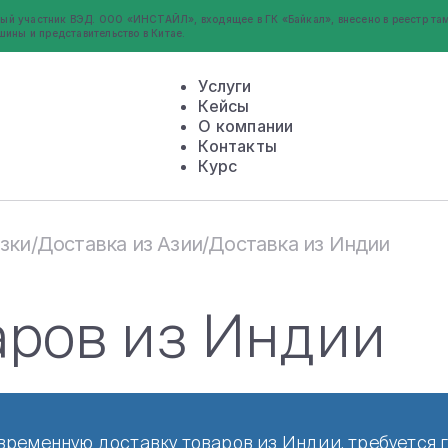
ый участник ВЭД. ООО «ИНСТАЙЛ», входящее в ГК «Байкал», внесено в реестр там
шины и представительство в Китае.
Услуги
Кейсы
О компании
Контакты
Курс
зки
Доставка из Азии
Доставка из Индии
/
/
аров из Индии
временную доставку товаров из Индии, требуется