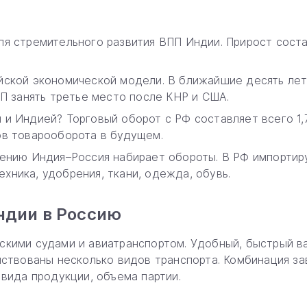
я стремительного развития ВПП Индии. Прирост состав
ской экономической модели. В ближайшие десять лет 
ВП занять третье место после КНР и США.
и Индией? Торговый оборот с РФ составляет всего 1,7
ов товарооборота в будущем.
ению Индия–Россия набирает обороты. В РФ импортиру
ника, удобрения, ткани, одежда, обувь.
ндии в Россию
скими судами и авиатранспортом. Удобный, быстрый в
йствованы несколько видов транспорта. Комбинация з
 вида продукции, объема партии.