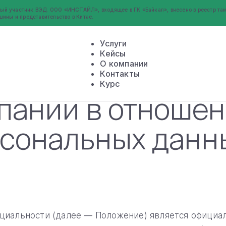
ый участник ВЭД. ООО «ИНСТАЙЛ», входящее в ГК «Байкал», внесено в реестр там
шины и представительство в Китае.
Услуги
Кейсы
О компании
Контакты
Курс
пании в отноше
рсональных данн
циальности (далее — Положение) является офици