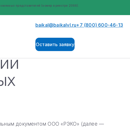
оженных представителей (номер в реестре 2066).
baikal@baikalvl.ru
+7 (800) 600-46-13
Оставить заявку
нии
ых
альным документом ООО «РЭКО» (далее —