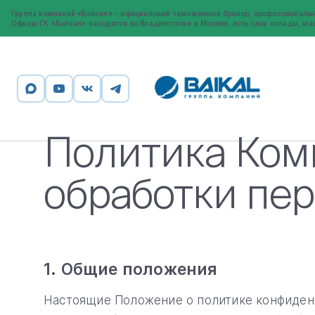
Группа компаний «Байкал» - официальный таможенный брокер, профессиональн
Офисы ГК «Байкал» находятся во Владивостоке и Москве, есть свои склады, ма
Политика Ком
обработки пе
1. Общие положения
Настоящие Положение о политике конфиден