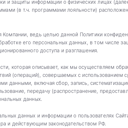
тки и защиты информации о физических лицах (дал
аммами (в т.ч. программами лояльности) располож
 Компании, ведь целью данной Политики конфиден
бработке его персональных данных, в том числе з
ционированного доступа и разглашения.
сти, которая описывает, как мы осуществляем обр
ствий (операций), совершаемых с использованием с
ми данными, включая сбор, запись, систематизаци
льзование, передачу (распространение, предоставл
ональных данных.
альных данных и информации о пользователях Сай
ра и действующим законодательством РФ.